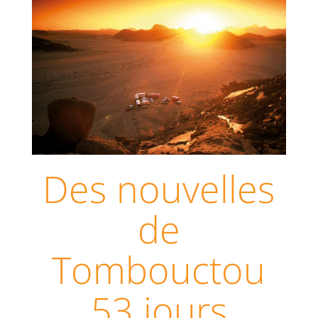
Des nouvelles
de
Tombouctou
53 jours