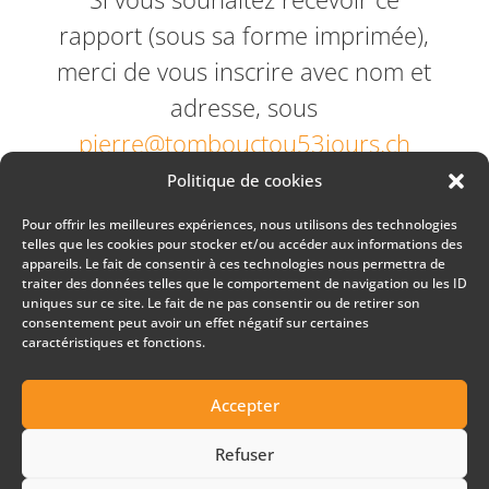
rapport (sous sa forme imprimée),
merci de vous inscrire avec nom et
adresse, sous
pierre@tombouctou53jours.ch
Politique de cookies
Bonne lecture et découverte et
Pour offrir les meilleures expériences, nous utilisons des technologies
n’oubliez pas, nous avons toujours
telles que les cookies pour stocker et/ou accéder aux informations des
appareils. Le fait de consentir à ces technologies nous permettra de
besoin de
votre soutien
, afin de
traiter des données telles que le comportement de navigation ou les ID
uniques sur ce site. Le fait de ne pas consentir ou de retirer son
réaliser les projets de Tombouctou
consentement peut avoir un effet négatif sur certaines
53 jours.
caractéristiques et fonctions.
Accepter
Refuser
© 2024
ideapub 2.0 Sàrl
, Gland, Suisse |
Politique