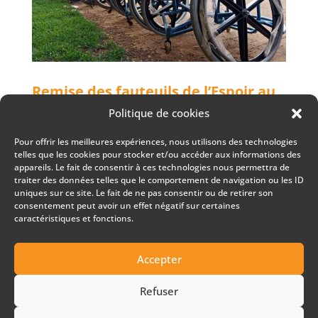
Remise des fauteuils de l’Espoir au
club d’handi-basket de Ouahigouya
Politique de cookies
par
Joakim Ayer
|
Août 4, 2021
|
News
Pour offrir les meilleures expériences, nous utilisons des technologies
telles que les cookies pour stocker et/ou accéder aux informations des
En ce jour de Fête Nationale Suisse, Adama
appareils. Le fait de consentir à ces technologies nous permettra de
Sougouri, directeur de la Voix du Paysan, et Doudou
traiter des données telles que le comportement de navigation ou les ID
Bagaya, directeur de Burkina Vert, ont représenté
uniques sur ce site. Le fait de ne pas consentir ou de retirer son
l’association Tombouctou 53 Jours lors de la remise
consentement peut avoir un effet négatif sur certaines
caractéristiques et fonctions.
des fauteuils de l’Espoir au club d’handi-basket de
Ouahigouya. Tous...
Accepter
« Entrées précédentes
Refuser
© 2024
ideapub 2.0 Sàrl
, Gland, Suisse |
Politique