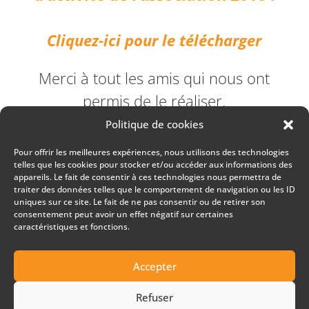
Cliquez-ici pour le télécharger
Merci à tout les amis qui nous ont
permis de le réaliser.
Politique de cookies
Bonne lecture et découverte et
Pour offrir les meilleures expériences, nous utilisons des technologies
n’oubliez pas, nous avons toujours
telles que les cookies pour stocker et/ou accéder aux informations des
appareils. Le fait de consentir à ces technologies nous permettra de
besoin de
votre soutien
, afin de
traiter des données telles que le comportement de navigation ou les ID
uniques sur ce site. Le fait de ne pas consentir ou de retirer son
réaliser les projets de Tombouctou
consentement peut avoir un effet négatif sur certaines
53 jours.
caractéristiques et fonctions.
Accepter
Refuser