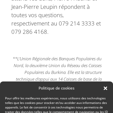
Jean-Pierre Leupin répondent à
toutes vos questions,
respectivement au 079 214 3333 et
079 286 4168.
**L’Union Régionale des Banques Populaires du
Nord, la deuxième Union du Réseau des Caisses
Populaires du Burkina. Elle est la structure
technique d’appui aux 14 Caisses de base de la
région du Nord dont les premières ont vu le jour
Politique de cookies
en 1987. L’activité principale des Caisses
Pour offrir les meilleures expériences, nous utilisons des technologies
populaires est la collecte de l’épargne et l’octroi
telles que les cookies pour stocker et/ou accéder aux informations des
de crédit en vue de supporter les activités
appareils. Le fait de consentir à ces technologies nous permettra de
traiter des données telles que le comportement de navigation ou les ID